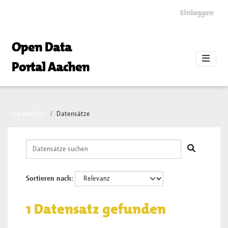
Skip to main content
Einloggen
Open Data
Portal Aachen
Sie sind hier
Datensätze
Sortieren nach
1 Datensatz gefunden