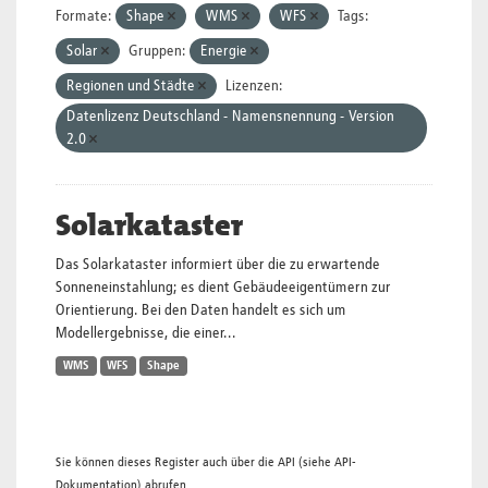
Formate:
Shape
WMS
WFS
Tags:
Solar
Gruppen:
Energie
Regionen und Städte
Lizenzen:
Datenlizenz Deutschland - Namensnennung - Version
2.0
Solarkataster
Das Solarkataster informiert über die zu erwartende
Sonneneinstahlung; es dient Gebäudeeigentümern zur
Orientierung. Bei den Daten handelt es sich um
Modellergebnisse, die einer...
WMS
WFS
Shape
Sie können dieses Register auch über die
API
(siehe
API-
Dokumentation
) abrufen.