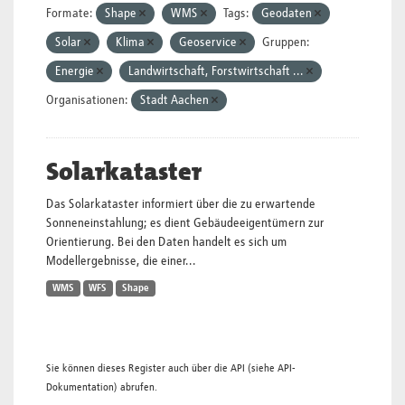
Formate:
Shape
WMS
Tags:
Geodaten
Solar
Klima
Geoservice
Gruppen:
Energie
Landwirtschaft, Forstwirtschaft ...
Organisationen:
Stadt Aachen
Solarkataster
Das Solarkataster informiert über die zu erwartende
Sonneneinstahlung; es dient Gebäudeeigentümern zur
Orientierung. Bei den Daten handelt es sich um
Modellergebnisse, die einer...
WMS
WFS
Shape
Sie können dieses Register auch über die
API
(siehe
API-
Dokumentation
) abrufen.