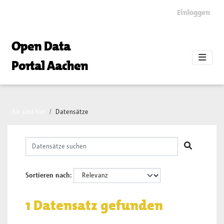
Skip to main content
Einloggen
Open Data
Portal Aachen
Sie sind hier
Datensätze
Sortieren nach
1 Datensatz gefunden