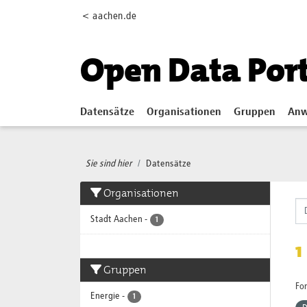
Skip to main content
< aachen.de
Open Data Por
Datensätze
Organisationen
Gruppen
Anw
Sie sind hier
Datensätze
Organisationen
Stadt Aachen
-
1
1
Gruppen
Fo
Energie
-
1