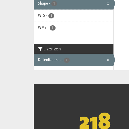
Shape
-
x
1
WFS
-
1
WMS
-
1
Lizenzen
Datenlizenz...
-
x
1
221