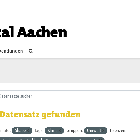
tal Aachen
endungen
 Datensatz gefunden
rmate:
Shape
Tags:
Klima
Gruppen:
Umwelt
Lizenzen: