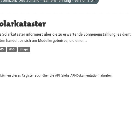
atenlizenz Deutschland - Namensnennung - Version 2.0
olarkataster
s Solarkataster informiert über die zu erwartende Sonneneinstahlung; es dien
en handelt es sich um Modellergebnisse, die einer...
MS
WFS
Shape
 können dieses Register auch über die
API
(siehe
API-Dokumentation
) abrufen.