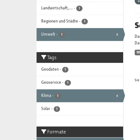
D
Landwirtschaft,...
-
1
Regionen und Städte
-
S
1
Umwelt
-
x
1
Da
Dat
W
Tags
Geodaten
-
1
Sie
Geoservice
-
1
Klima
-
x
1
Solar
-
1
Formate