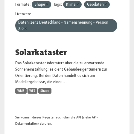
Formate:
Shape
Tags:
Klima
Geodaten
Lizenzen:
Datenlizenz Deutschland - Namensnennung - Version
2.0
Solarkataster
Das Solarkataster informiert über die zu erwartende
Sonneneinstahlung; es dient Gebäudeeigentümern zur
Orientierung. Bei den Daten handelt es sich um
Modellergebnisse, die einer...
WMS
WFS
Shape
Sie können dieses Register auch über die
API
(siehe
API-
Dokumentation
) abrufen.