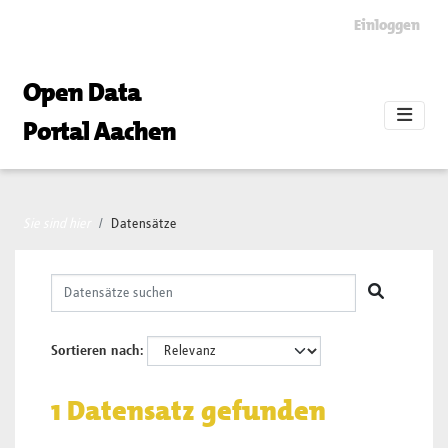
Skip to main content
Einloggen
Open Data
Portal Aachen
Sie sind hier
Datensätze
Sortieren nach
1 Datensatz gefunden