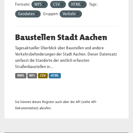
Formate:
WFS
CSV
HTML
Tags:
Geodaten
Gruppen:
Verkehr
Baustellen Stadt Aachen
Tagesaktueller Überblick über Baustellen und andere
Verkehrsbehinderungen der Stadt Aachen. Dieser Datensatz
umfasst die Standorte der amtlich erfassten
Straßenbaustellen in...
WMS
WFS
CSV
HTML
Sie können dieses Register auch über die
API
(siehe
API-
Dokumentation
) abrufen.