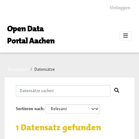
Skip to main content
Einloggen
Open Data
Portal Aachen
Sie sind hier
Datensätze
Sortieren nach
1 Datensatz gefunden