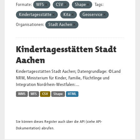
Formate:
WFS
CSV
Shape
Tags:
Kindertagesstätte
Kita
Geoservice
Organisationen:
Stadt Aachen
Kindertagesstätten Stadt
Aachen
Kindertagesstätten Stadt Aachen; Datengrundlage: ©Land
NRW, Ministerium für Kinder, Familie, Flüchtlinge und
Integration Nordrhein-Westfalen:...
WMS
WFS
CSV
Shape
HTML
Sie können dieses Register auch über die
API
(siehe
API-
Dokumentation
) abrufen.