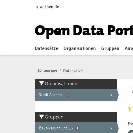
Skip to main content
< aachen.de
Open Data Por
Datensätze
Organisationen
Gruppen
Anw
Sie sind hier
Datensätze
Organisationen
Stadt Aachen
-
x
1
1
Gruppen
Fo
Bevölkerung und...
-
x
1