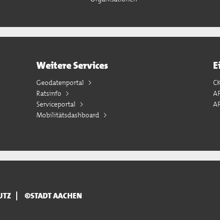
Weitere Services
E
Geodatenportal
C
Ratsinfo
A
Serviceportal
AP
Mobilitätsdashboard
UTZ
©STADT AACHEN