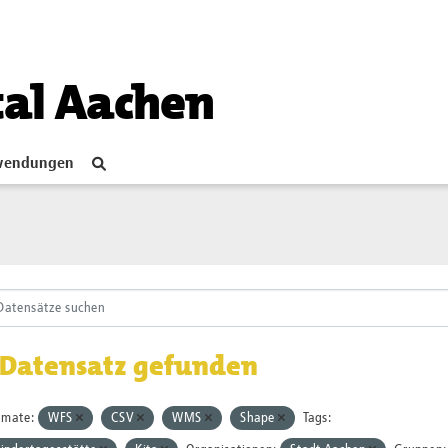
tal Aachen
endungen
 Datensatz gefunden
rmate:
WFS
CSV
WMS
Shape
Tags: