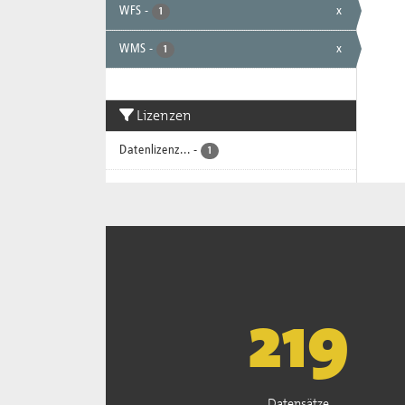
WFS
-
x
1
WMS
-
x
1
Lizenzen
Datenlizenz...
-
1
222
Datensätze