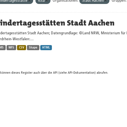
indertagesstätte
Kita
Organisationen:
Stadt Aachen
Gruppen:
indertagesstätten Stadt Aachen
ndertagesstätten Stadt Aachen; Datengrundlage: ©Land NRW, Ministerium für Kin
rdrhein-Westfalen:...
MS
WFS
CSV
Shape
HTML
 können dieses Register auch über die
API
(siehe
API-Dokumentation
) abrufen.