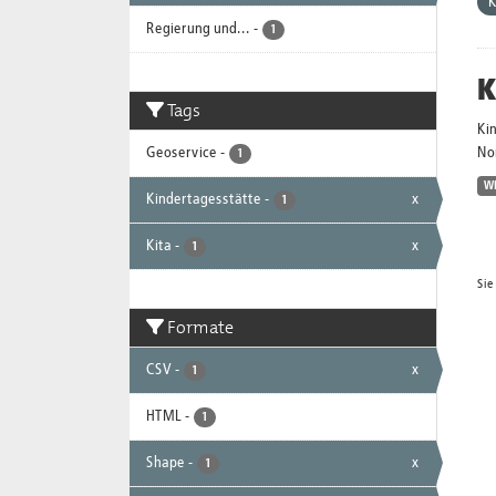
K
Regierung und...
-
1
K
Tags
Ki
Geoservice
-
No
1
W
Kindertagesstätte
-
x
1
Kita
-
x
1
Sie
Formate
CSV
-
x
1
HTML
-
1
Shape
-
x
1