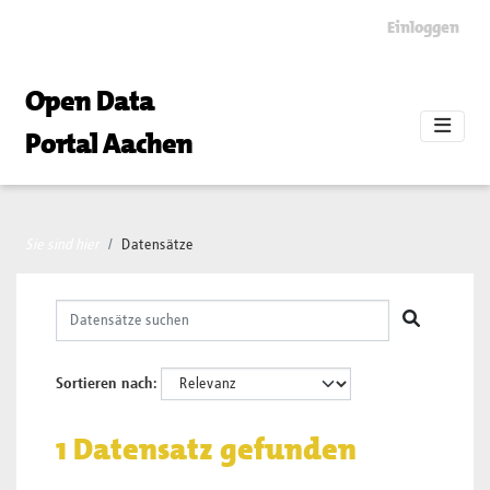
Skip to main content
Einloggen
Open Data
Portal Aachen
Sie sind hier
Datensätze
Sortieren nach
1 Datensatz gefunden