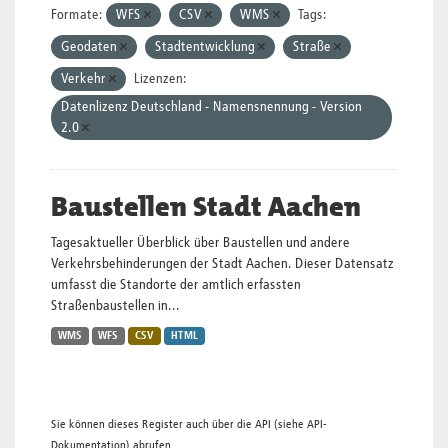
Formate:
WFS
CSV
WMS
Tags:
Geodaten
Stadtentwicklung
Straße
Verkehr
Lizenzen:
Datenlizenz Deutschland - Namensnennung - Version
2.0
Baustellen Stadt Aachen
Tagesaktueller Überblick über Baustellen und andere
Verkehrsbehinderungen der Stadt Aachen. Dieser Datensatz
umfasst die Standorte der amtlich erfassten
Straßenbaustellen in...
WMS
WFS
CSV
HTML
Sie können dieses Register auch über die
API
(siehe
API-
Dokumentation
) abrufen.