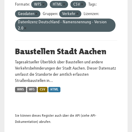
Formate:
WFS
HTML
CSV
Tags:
Geodaten
Gruppen:
Verkehr
Lizenzen:
Datenlizenz Deutschland - Namensnennung - Version
2.0
Baustellen Stadt Aachen
Tagesaktueller Überblick über Baustellen und andere
Verkehrsbehinderungen der Stadt Aachen. Dieser Datensatz
umfasst die Standorte der amtlich erfassten
Straßenbaustellen in...
WMS
WFS
CSV
HTML
Sie können dieses Register auch über die
API
(siehe
API-
Dokumentation
) abrufen.