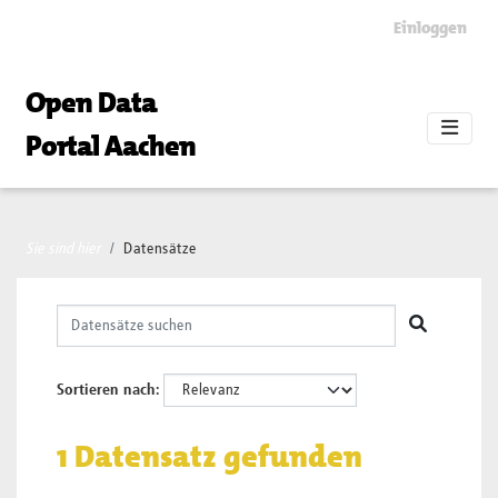
Skip to main content
Einloggen
Open Data
Portal Aachen
Sie sind hier
Datensätze
Sortieren nach
1 Datensatz gefunden