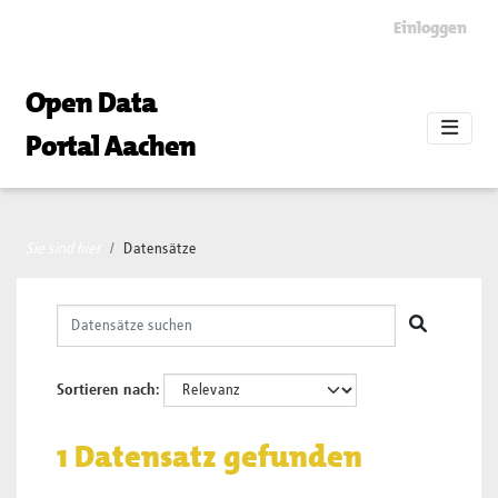
Skip to main content
Einloggen
Open Data
Portal Aachen
Sie sind hier
Datensätze
Sortieren nach
1 Datensatz gefunden