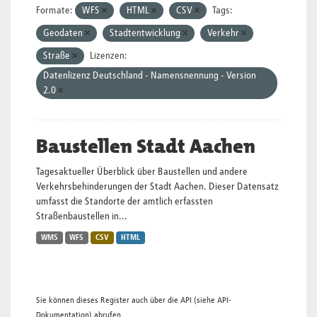
Formate:
WFS
HTML
CSV
Tags:
Geodaten
Stadtentwicklung
Verkehr
Straße
Lizenzen:
Datenlizenz Deutschland - Namensnennung - Version
2.0
Baustellen Stadt Aachen
Tagesaktueller Überblick über Baustellen und andere
Verkehrsbehinderungen der Stadt Aachen. Dieser Datensatz
umfasst die Standorte der amtlich erfassten
Straßenbaustellen in...
WMS
WFS
CSV
HTML
Sie können dieses Register auch über die
API
(siehe
API-
Dokumentation
) abrufen.