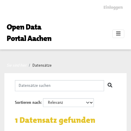
Skip to main content
Einloggen
Open Data
Portal Aachen
Sie sind hier
Datensätze
Sortieren nach
1 Datensatz gefunden