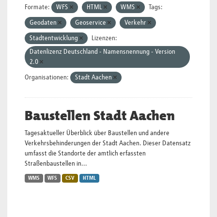
Formate:
WFS
HTML
WMS
Tags:
Geodaten
Geoservice
Verkehr
Stadtentwicklung
Lizenzen:
Datenlizenz Deutschland - Namensnennung - Version
2.0
Organisationen:
Stadt Aachen
Baustellen Stadt Aachen
Tagesaktueller Überblick über Baustellen und andere
Verkehrsbehinderungen der Stadt Aachen. Dieser Datensatz
umfasst die Standorte der amtlich erfassten
Straßenbaustellen in...
WMS
WFS
CSV
HTML