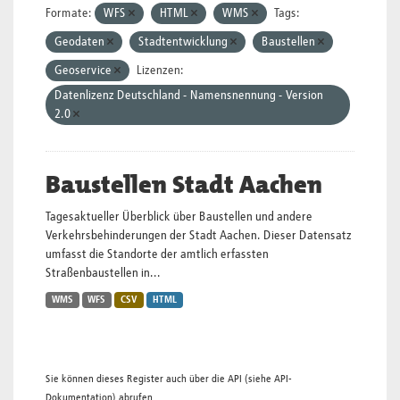
Formate:
WFS
HTML
WMS
Tags:
Geodaten
Stadtentwicklung
Baustellen
Geoservice
Lizenzen:
Datenlizenz Deutschland - Namensnennung - Version
2.0
Baustellen Stadt Aachen
Tagesaktueller Überblick über Baustellen und andere
Verkehrsbehinderungen der Stadt Aachen. Dieser Datensatz
umfasst die Standorte der amtlich erfassten
Straßenbaustellen in...
WMS
WFS
CSV
HTML
Sie können dieses Register auch über die
API
(siehe
API-
Dokumentation
) abrufen.