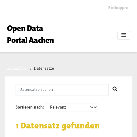
Skip to main content
Einloggen
Open Data
Portal Aachen
Sie sind hier
Datensätze
Sortieren nach
1 Datensatz gefunden