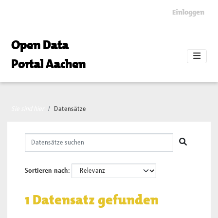
Skip to main content
Einloggen
Open Data
Portal Aachen
Sie sind hier
Datensätze
Sortieren nach
1 Datensatz gefunden