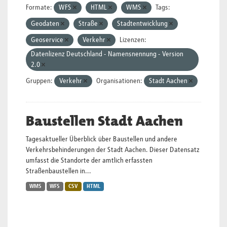
Formate:
WFS
HTML
WMS
Tags:
Geodaten
Straße
Stadtentwicklung
Geoservice
Verkehr
Lizenzen:
Datenlizenz Deutschland - Namensnennung - Version
2.0
Gruppen:
Verkehr
Organisationen:
Stadt Aachen
Baustellen Stadt Aachen
Tagesaktueller Überblick über Baustellen und andere
Verkehrsbehinderungen der Stadt Aachen. Dieser Datensatz
umfasst die Standorte der amtlich erfassten
Straßenbaustellen in...
WMS
WFS
CSV
HTML