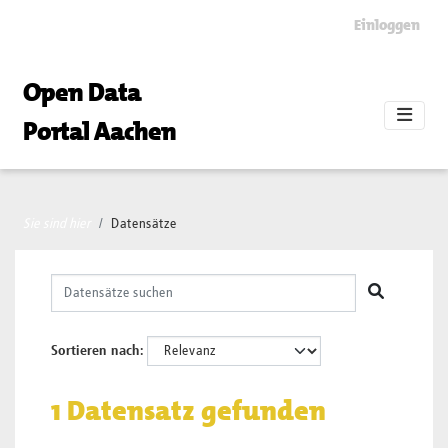
Skip to main content
Einloggen
Open Data
Portal Aachen
Sie sind hier
Datensätze
Sortieren nach
1 Datensatz gefunden