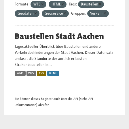
Formate:
WFS
HTML
Tags:
Baustellen
Geodaten
Geoservice
Gruppen:
Verkehr
Baustellen Stadt Aachen
Tagesaktueller Überblick über Baustellen und andere
Verkehrsbehinderungen der Stadt Aachen. Dieser Datensatz
umfasst die Standorte der amtlich erfassten
Straßenbaustellen in...
WMS
WFS
CSV
HTML
Sie können dieses Register auch über die
API
(siehe
API-
Dokumentation
) abrufen.