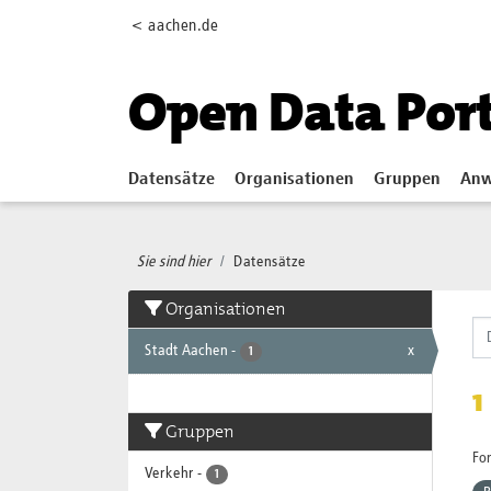
Skip to main content
< aachen.de
Open Data Por
Datensätze
Organisationen
Gruppen
Anw
Sie sind hier
Datensätze
Organisationen
Stadt Aachen
-
x
1
1
Gruppen
Fo
Verkehr
-
1