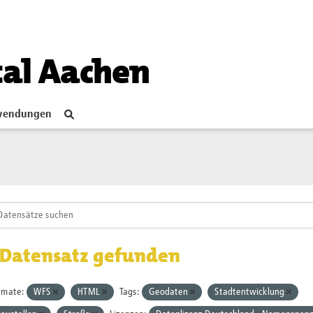
tal Aachen
endungen
 Datensatz gefunden
rmate:
WFS
HTML
Tags:
Geodaten
Stadtentwicklung