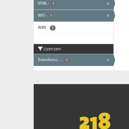
HTML
-
x
1
WFS
-
x
1
WMS
-
1
Lizenzen
Datenlizenz...
-
x
1
222