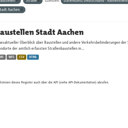
austellen
Straße
Lizenzen:
Datenlizenz Deutschland - Namensnenn
tadt Aachen
austellen Stadt Aachen
gesaktueller Überblick über Baustellen und andere Verkehrsbehinderungen der 
ndorte der amtlich erfassten Straßenbaustellen in...
MS
WFS
CSV
HTML
 können dieses Register auch über die
API
(siehe
API-Dokumentation
) abrufen.