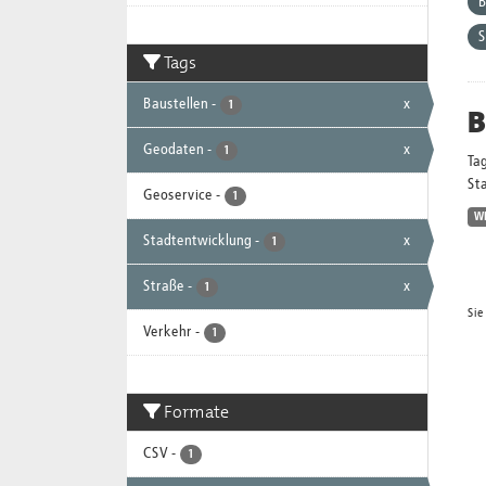
B
S
Tags
Baustellen
-
x
1
B
Geodaten
-
x
1
Ta
Sta
Geoservice
-
1
W
Stadtentwicklung
-
x
1
Straße
-
x
1
Sie
Verkehr
-
1
Formate
CSV
-
1