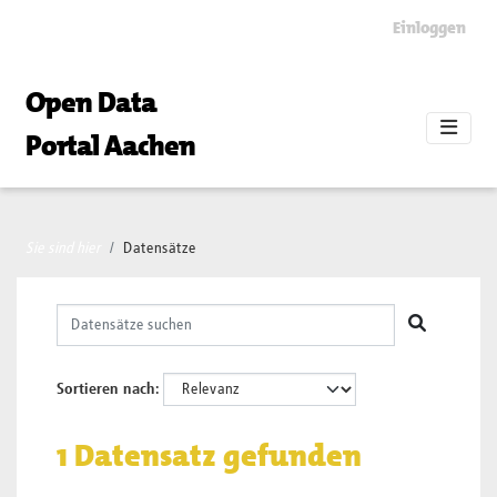
Skip to main content
Einloggen
Open Data
Portal Aachen
Sie sind hier
Datensätze
Sortieren nach
1 Datensatz gefunden