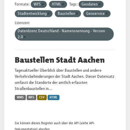
Formate:
WFS
HTML
Tags:
Geodaten
Stadtentwicklung
Baustellen
Geoservice
Lizenzen:
Datenlizenz Deutschland - Namensnennung - Version
2.0
Baustellen Stadt Aachen
Tagesaktueller Überblick über Baustellen und andere
Verkehrsbehinderungen der Stadt Aachen. Dieser Datensatz
umfasst die Standorte der amtlich erfassten
Straßenbaustellen in...
WMS
WFS
CSV
HTML
Sie können dieses Register auch über die
API
(siehe
API-
Dokumentation
) abrufen.