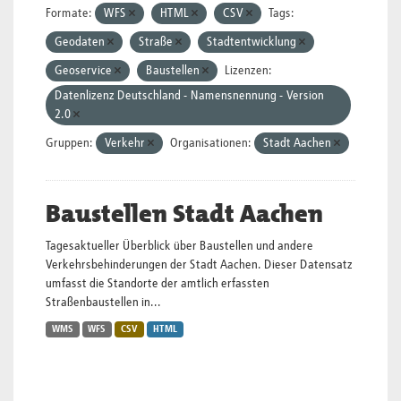
Formate:
WFS
HTML
CSV
Tags:
Geodaten
Straße
Stadtentwicklung
Geoservice
Baustellen
Lizenzen:
Datenlizenz Deutschland - Namensnennung - Version
2.0
Gruppen:
Verkehr
Organisationen:
Stadt Aachen
Baustellen Stadt Aachen
Tagesaktueller Überblick über Baustellen und andere
Verkehrsbehinderungen der Stadt Aachen. Dieser Datensatz
umfasst die Standorte der amtlich erfassten
Straßenbaustellen in...
WMS
WFS
CSV
HTML