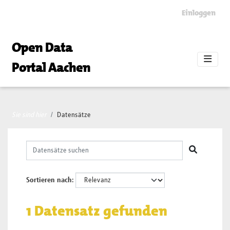
Skip to main content
Einloggen
Open Data
Portal Aachen
Sie sind hier
Datensätze
Sortieren nach
1 Datensatz gefunden