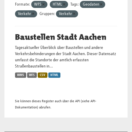
Formate:
WFS
HTML
Tags:
Geodaten
Verkehr
Gruppen:
Verkehr
Baustellen Stadt Aachen
Tagesaktueller Überblick über Baustellen und andere
Verkehrsbehinderungen der Stadt Aachen. Dieser Datensatz
umfasst die Standorte der amtlich erfassten
Straßenbaustellen in...
WMS
WFS
CSV
HTML
Sie können dieses Register auch über die
API
(siehe
API-
Dokumentation
) abrufen.