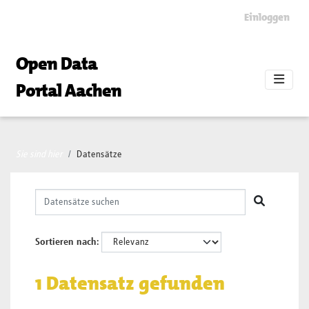
Skip to main content
Einloggen
Open Data
Portal Aachen
Sie sind hier
Datensätze
Sortieren nach
1 Datensatz gefunden