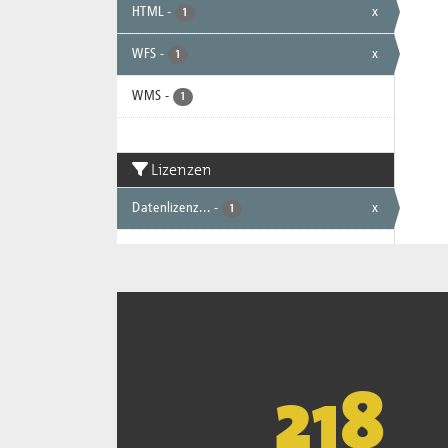
HTML
-
x
1
WFS
-
x
1
WMS
-
1
Lizenzen
Datenlizenz...
-
x
1
221