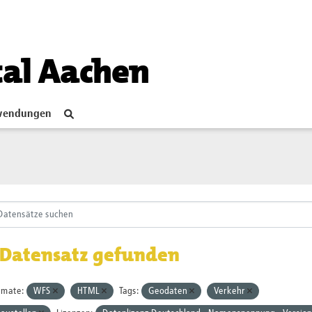
tal Aachen
endungen
 Datensatz gefunden
rmate:
WFS
HTML
Tags:
Geodaten
Verkehr