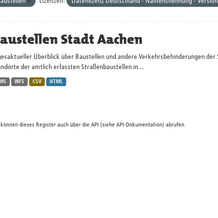
austellen
Lizenzen:
Datenlizenz Deutschland - Namensnennung - Version
austellen Stadt Aachen
gesaktueller Überblick über Baustellen und andere Verkehrsbehinderungen der 
ndorte der amtlich erfassten Straßenbaustellen in...
MS
WFS
CSV
HTML
 können dieses Register auch über die
API
(siehe
API-Dokumentation
) abrufen.