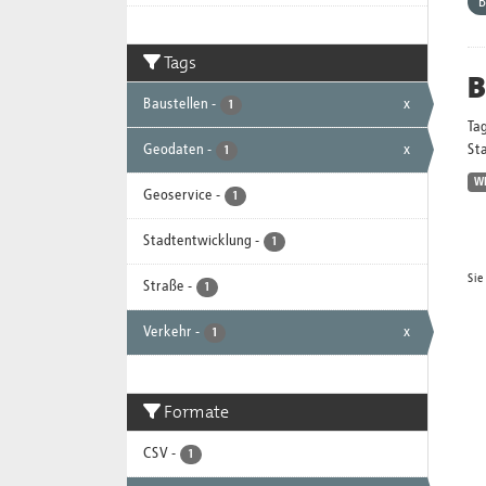
B
Tags
B
Baustellen
-
x
1
Ta
Geodaten
-
x
Sta
1
W
Geoservice
-
1
Stadtentwicklung
-
1
Sie
Straße
-
1
Verkehr
-
x
1
Formate
CSV
-
1