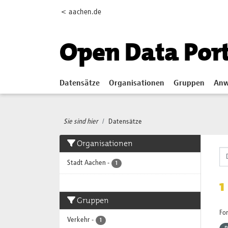
Skip to main content
< aachen.de
Open Data Por
Datensätze
Organisationen
Gruppen
Anw
Sie sind hier
Datensätze
Organisationen
Stadt Aachen
-
1
1
Gruppen
Fo
Verkehr
-
1