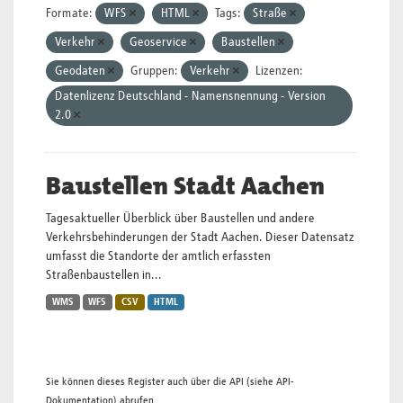
Formate:
WFS
HTML
Tags:
Straße
Verkehr
Geoservice
Baustellen
Geodaten
Gruppen:
Verkehr
Lizenzen:
Datenlizenz Deutschland - Namensnennung - Version
2.0
Baustellen Stadt Aachen
Tagesaktueller Überblick über Baustellen und andere
Verkehrsbehinderungen der Stadt Aachen. Dieser Datensatz
umfasst die Standorte der amtlich erfassten
Straßenbaustellen in...
WMS
WFS
CSV
HTML
Sie können dieses Register auch über die
API
(siehe
API-
Dokumentation
) abrufen.