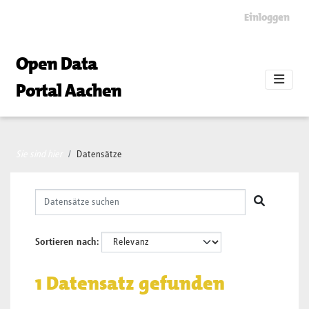
Skip to main content
Einloggen
Open Data
Portal Aachen
Sie sind hier
Datensätze
Sortieren nach
1 Datensatz gefunden