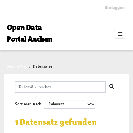
Skip to main content
Einloggen
Open Data
Portal Aachen
Sie sind hier
Datensätze
Sortieren nach
1 Datensatz gefunden