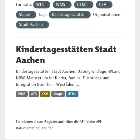
Formate:
WFS
WMS
HTML
CSV
Shape
Tags:
Kindertagesstätte
Organisationen:
Stadt Aachen
Kindertagesstätten Stadt
Aachen
Kindertagesstätten Stadt Aachen; Datengrundlage: ©Land
NRW, Ministerium für Kinder, Familie, Flüchtlinge und
Integration Nordrhein-Westfalen:...
WMS
WFS
CSV
Shape
HTML
Sie können dieses Register auch über die
API
(siehe
API-
Dokumentation
) abrufen.