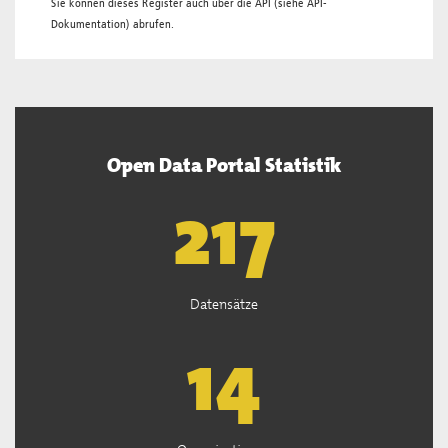
Sie können dieses Register auch über die
API
(siehe
API-
Dokumentation
) abrufen.
Open Data Portal Statistik
219
Datensätze
14