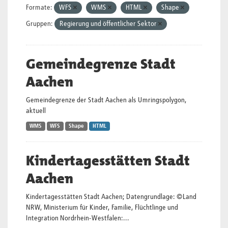
Formate:
WFS
WMS
HTML
Shape
Gruppen:
Regierung und öffentlicher Sektor
Gemeindegrenze Stadt
Aachen
Gemeindegrenze der Stadt Aachen als Umringspolygon,
aktuell
WMS
WFS
Shape
HTML
Kindertagesstätten Stadt
Aachen
Kindertagesstätten Stadt Aachen; Datengrundlage: ©Land
NRW, Ministerium für Kinder, Familie, Flüchtlinge und
Integration Nordrhein-Westfalen:...