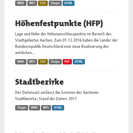
WMS
WFS
CSV
Shape
HTML
Höhenfestpunkte (HFP)
Lage und Höhe der Höhenanschlusspunkte im Bereich des
Stadtgebietes Aachen. Zum 01.12.2016 haben die Länder der
Bundesrepublik Deutschland eine neue Realisierung des
amtlichen...
WMS
WFS
CSV
Shape
PDF
HTML
Stadtbezirke
Der Datensatz umfasst die Grenzen der Aachener
Stadtbezirke, Stand der Daten: 2017
Shape
WMS
WFS
HTML