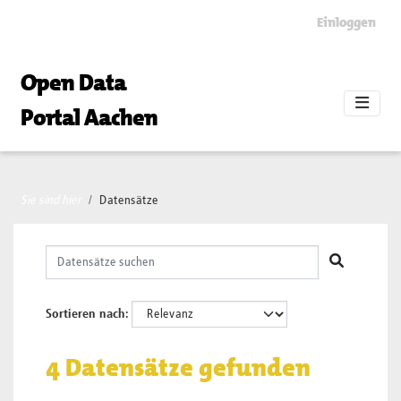
Skip to main content
Einloggen
Open Data
Portal Aachen
Sie sind hier
Datensätze
Sortieren nach
4 Datensätze gefunden