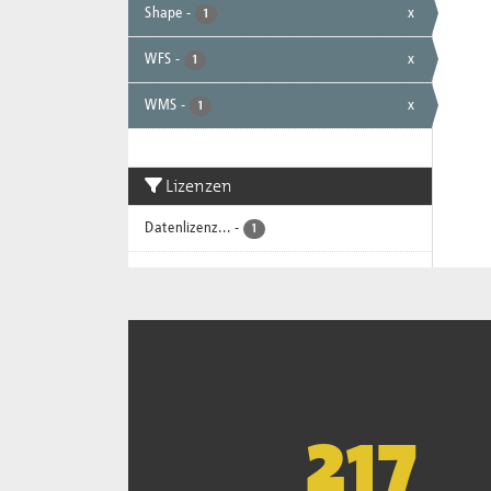
Shape
-
x
1
WFS
-
x
1
WMS
-
x
1
Lizenzen
Datenlizenz...
-
1
221