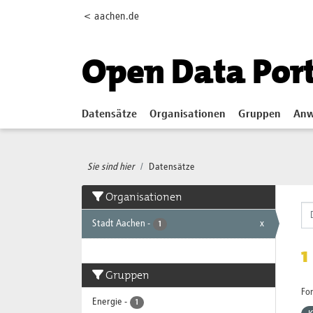
Skip to main content
< aachen.de
Open Data Por
Datensätze
Organisationen
Gruppen
Anw
Sie sind hier
Datensätze
Organisationen
Stadt Aachen
-
x
1
1
Gruppen
Fo
Energie
-
1