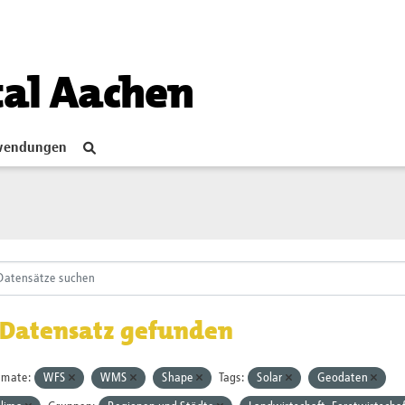
tal Aachen
endungen
 Datensatz gefunden
rmate:
WFS
WMS
Shape
Tags:
Solar
Geodaten