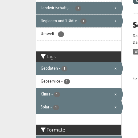
K
Landwirtschaft,...
-
x
1
Regionen und Städte
-
x
S
1
Umwelt
-
1
Da
Dat
W
Tags
Geodaten
-
x
1
Sie
Geoservice
-
1
Klima
-
x
1
Solar
-
x
1
Formate