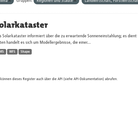
lima
Gruppen:
Regionen und Städte
Landwirtschaft, Forstwirtschaf
olarkataster
s Solarkataster informiert über die zu erwartende Sonneneinstahlung; es dien
en handelt es sich um Modellergebnisse, die einer...
MS
WFS
Shape
 können dieses Register auch über die
API
(siehe
API-Dokumentation
) abrufen.