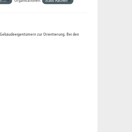
t ...
Organisationen:
Stadt Aachen
t Gebäudeeigentümern zur Orientierung. Bei den