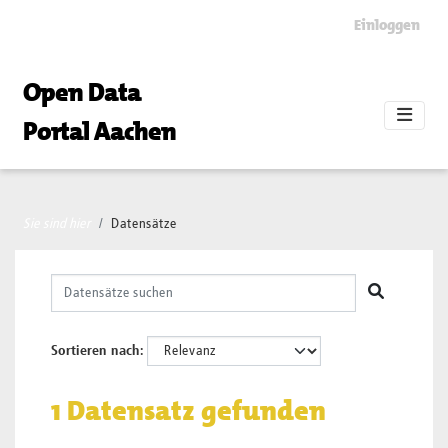
Skip to main content
Einloggen
Open Data
Portal Aachen
Sie sind hier
Datensätze
Sortieren nach
1 Datensatz gefunden