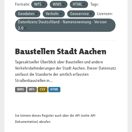
Formate:
WFS
WMS
HTML
Tags:
Geodaten
Verkehr
Geoservice
Lizenzen:
Datenlizenz Deutschland - Namensnennung - Version
2.0
Baustellen Stadt Aachen
Tagesaktueller Überblick über Baustellen und andere
Verkehrsbehinderungen der Stadt Aachen. Dieser Datensatz
umfasst die Standorte der amtlich erfassten
Straßenbaustellen in...
WMS
WFS
CSV
HTML
Sie können dieses Register auch über die
API
(siehe
API-
Dokumentation
) abrufen.