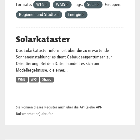
Formate:
WFS
WMS
Tags:
Solar
Gruppen:
Regionen und Städte
Energie
Solarkataster
Das Solarkataster informiert über die zu erwartende
Sonneneinstahlung; es dient Gebäudeeigentümern zur
Orientierung. Bei den Daten handelt es sich um
Modellergebnisse, die einer...
WMS
WFS
Shape
Sie können dieses Register auch über die
API
(siehe
API-
Dokumentation
) abrufen.