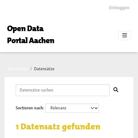
Skip to main content
Einloggen
Open Data
Portal Aachen
Sie sind hier
Datensätze
Sortieren nach
1 Datensatz gefunden