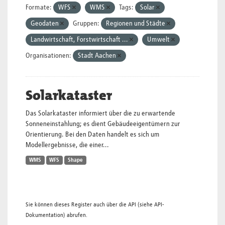
Formate:
WFS
WMS
Tags:
Solar
Geodaten
Gruppen:
Regionen und Städte
Landwirtschaft, Forstwirtschaft ...
Umwelt
Organisationen:
Stadt Aachen
Solarkataster
Das Solarkataster informiert über die zu erwartende
Sonneneinstahlung; es dient Gebäudeeigentümern zur
Orientierung. Bei den Daten handelt es sich um
Modellergebnisse, die einer...
WMS
WFS
Shape
Sie können dieses Register auch über die
API
(siehe
API-
Dokumentation
) abrufen.