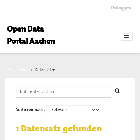
Skip to main content
Einloggen
Open Data
Portal Aachen
Sie sind hier
Datensätze
Sortieren nach
1 Datensatz gefunden