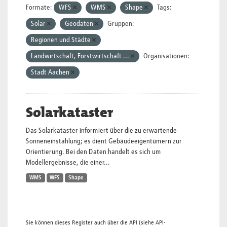
Formate:
WFS
WMS
Shape
Tags:
Solar
Geodaten
Gruppen:
Regionen und Städte
Landwirtschaft, Forstwirtschaft ...
Organisationen:
Stadt Aachen
Solarkataster
Das Solarkataster informiert über die zu erwartende
Sonneneinstahlung; es dient Gebäudeeigentümern zur
Orientierung. Bei den Daten handelt es sich um
Modellergebnisse, die einer...
WMS
WFS
Shape
Sie können dieses Register auch über die
API
(siehe
API-