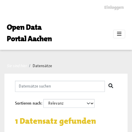
Skip to main content
Einloggen
Open Data
Portal Aachen
Sie sind hier
Datensätze
Sortieren nach
1 Datensatz gefunden