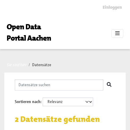
Skip to main content
Einloggen
Open Data
Portal Aachen
Sie sind hier
Datensätze
Sortieren nach
2 Datensätze gefunden