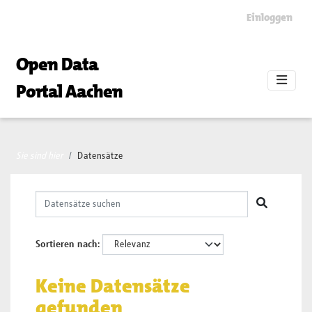
Skip to main content
Einloggen
Open Data
Portal Aachen
Sie sind hier
Datensätze
Sortieren nach
Keine Datensätze
gefunden