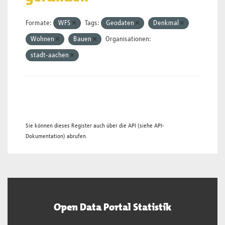
Formate:
WFS
Tags:
Geodaten
Denkmal
Wohnen
Bauen
Organisationen:
stadt-aachen
Sie können dieses Register auch über die
API
(siehe
API-
Dokumentation
) abrufen.
Open Data Portal Statistik