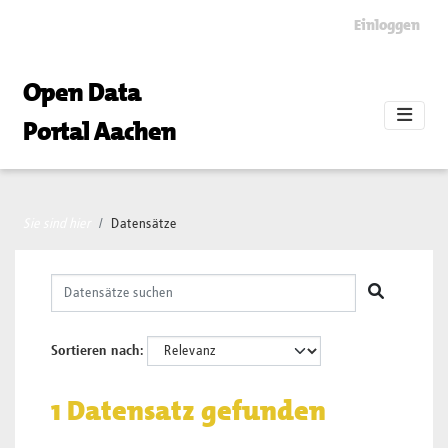
Skip to main content
Einloggen
Open Data
Portal Aachen
Sie sind hier
Datensätze
Sortieren nach
1 Datensatz gefunden