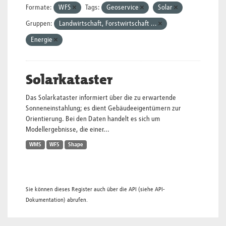
Formate:
WFS
Tags:
Geoservice
Solar
Gruppen:
Landwirtschaft, Forstwirtschaft ...
Energie
Solarkataster
Das Solarkataster informiert über die zu erwartende
Sonneneinstahlung; es dient Gebäudeeigentümern zur
Orientierung. Bei den Daten handelt es sich um
Modellergebnisse, die einer...
WMS
WFS
Shape
Sie können dieses Register auch über die
API
(siehe
API-
Dokumentation
) abrufen.