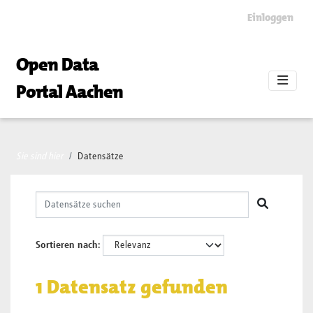
Skip to main content
Einloggen
Open Data
Portal Aachen
Sie sind hier
Datensätze
Sortieren nach
1 Datensatz gefunden