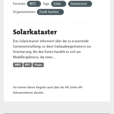
Formate:
WFS
Tags:
Solar
Geoservice
Organisationen:
Stadt Aachen
Solarkataster
Das Solarkataster informiert über die zu erwartende
Sonneneinstahlung; es dient Gebäudeeigentümern zur
Orientierung. Bei den Daten handelt es sich um
Modellergebnisse, die einer...
WMS
WFS
Shape
Sie können dieses Register auch über die
API
(siehe
API-
Dokumentation
) abrufen.