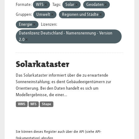
Formate:
WFS
Tags:
Solar
Geodaten
Gruppen:
Umwelt
Regionen und Städte
Energie
Lizenzen:
Datenlizenz Deutschland - Namensnennung - Version
2.0
Solarkataster
Das Solarkataster informiert über die zu erwartende
Sonneneinstahlung; es dient Gebäudeeigentümern zur
Orientierung. Bei den Daten handelt es sich um
Modellergebnisse, die einer...
WMS
WFS
Shape
Sie können dieses Register auch über die
API
(siehe
API-
Dokumentation
) abrufen.