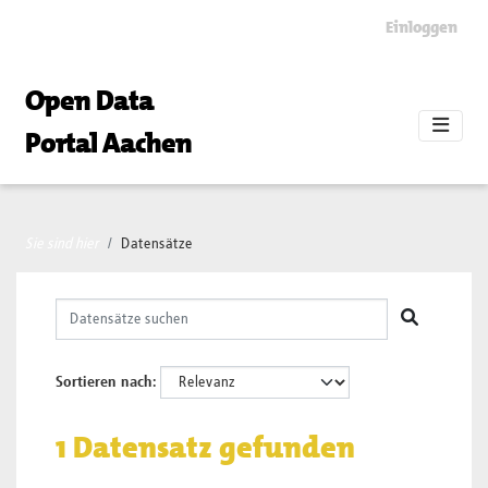
Skip to main content
Einloggen
Open Data
Portal Aachen
Sie sind hier
Datensätze
Sortieren nach
1 Datensatz gefunden