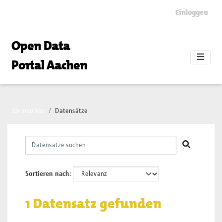
Skip to main content
Einloggen
Open Data
Portal Aachen
Sie sind hier
Datensätze
Sortieren nach
1 Datensatz gefunden