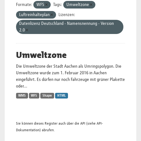
Formate:
WFS
Tags:
Umweltzone
Luftreinhalteplan
Lizenzen:
Datenlizenz Deutschland - Namensnennung - Version
2.0
Umweltzone
Die Umweltzone der Stadt Aachen als Umringspolygon. Die
Umweltzone wurde zum 1. Februar 2016 in Aachen
eingeführt. Es dürfen nur noch Fahrzeuge mit grüner Plakette
oder...
WMS
WFS
Shape
HTML
Sie können dieses Register auch über die
API
(siehe
API-
Dokumentation
) abrufen.