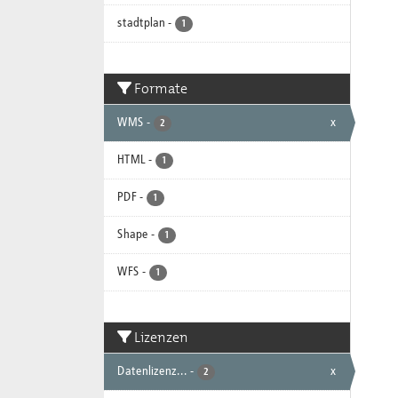
stadtplan
-
1
Formate
WMS
-
x
2
HTML
-
1
PDF
-
1
Shape
-
1
WFS
-
1
Lizenzen
Datenlizenz...
-
x
2