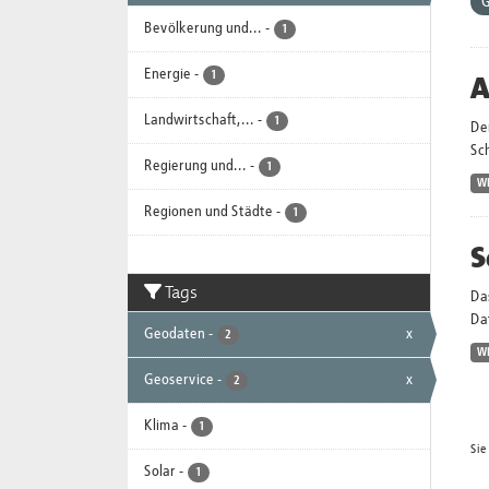
G
Bevölkerung und...
-
1
Energie
-
A
1
Landwirtschaft,...
-
1
Der
Sc
Regierung und...
-
1
W
Regionen und Städte
-
1
S
Tags
Da
Dat
Geodaten
-
x
2
W
Geoservice
-
x
2
Klima
-
1
Sie
Solar
-
1