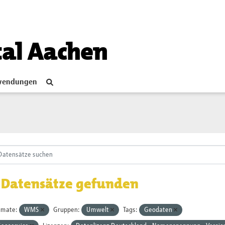
tal Aachen
endungen
 Datensätze gefunden
rmate:
WMS
Gruppen:
Umwelt
Tags:
Geodaten