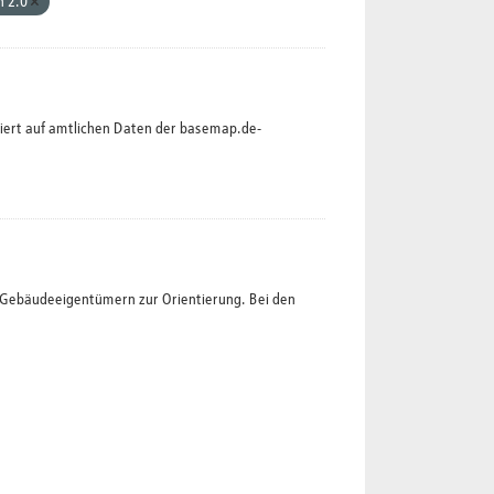
n 2.0
siert auf amtlichen Daten der basemap.de-
t Gebäudeeigentümern zur Orientierung. Bei den