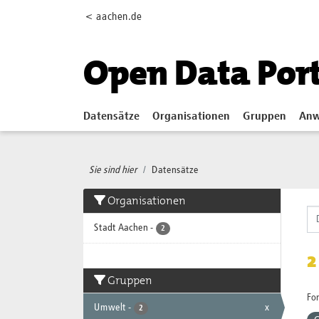
Skip to main content
< aachen.de
Open Data Por
Datensätze
Organisationen
Gruppen
Anw
Sie sind hier
Datensätze
Organisationen
Stadt Aachen
-
2
2
Gruppen
Fo
Umwelt
-
x
2