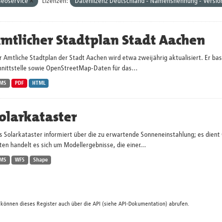
eoservice
Lizenzen:
Datenlizenz Deutschland - Namensnennung - Versio
mtlicher Stadtplan Stadt Aachen
 Amtliche Stadtplan der Stadt Aachen wird etwa zweijährig aktualisiert. Er ba
hnittstelle sowie OpenStreetMap-Daten für das...
MS
PDF
HTML
olarkataster
s Solarkataster informiert über die zu erwartende Sonneneinstahlung; es dien
en handelt es sich um Modellergebnisse, die einer...
MS
WFS
Shape
 können dieses Register auch über die
API
(siehe
API-Dokumentation
) abrufen.