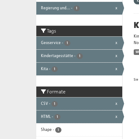
K
Regierung und...
-
x
1
K
Tags
Ki
Geoservice
-
x
No
1
W
Kindertagesstätte
-
x
1
Kita
-
x
1
Sie
Formate
CSV
-
x
1
HTML
-
x
1
Shape
-
1