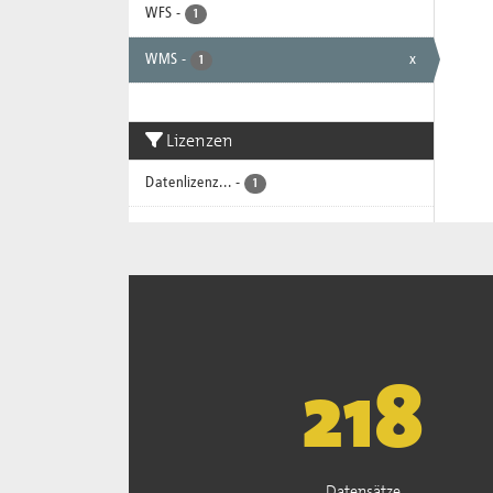
WFS
-
1
WMS
-
x
1
Lizenzen
Datenlizenz...
-
1
221
Datensätze