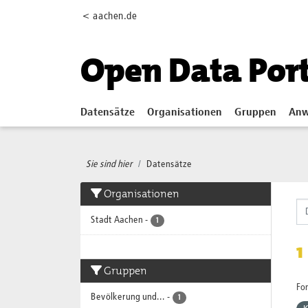
Skip to main content
< aachen.de
Open Data Por
Datensätze
Organisationen
Gruppen
Anw
Sie sind hier
Datensätze
Organisationen
Stadt Aachen
-
1
1
Gruppen
Fo
Bevölkerung und...
-
1