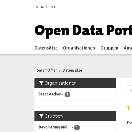
Skip to main content
< aachen.de
Open Data Por
Datensätze
Organisationen
Gruppen
Anw
Sie sind hier
Datensätze
Organisationen
Stadt Aachen
-
1
1
Gruppen
Fo
Bevölkerung und...
-
1