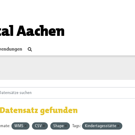
tal Aachen
endungen
 Datensatz gefunden
rmate:
WMS
CSV
Shape
Tags:
Kindertagesstätte