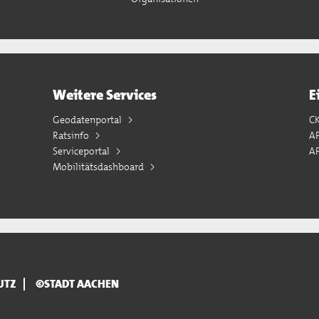
Weitere Services
E
Geodatenportal
C
Ratsinfo
A
Serviceportal
AP
Mobilitätsdashboard
UTZ
©STADT AACHEN