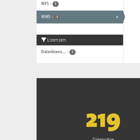
WFS
-
1
WMS
-
x
1
Lizenzen
Datenlizenz...
-
1
222
Datensätze