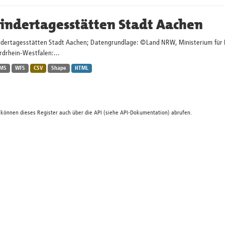
indertagesstätten Stadt Aachen
ndertagesstätten Stadt Aachen; Datengrundlage: ©Land NRW, Ministerium für Kin
rdrhein-Westfalen:...
MS
WFS
CSV
Shape
HTML
 können dieses Register auch über die
API
(siehe
API-Dokumentation
) abrufen.