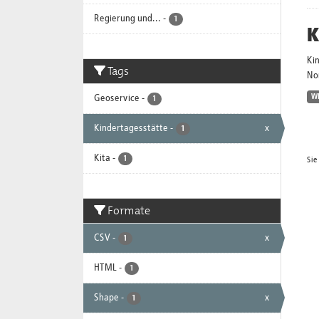
Regierung und...
-
1
K
Ki
Tags
No
Geoservice
-
W
1
Kindertagesstätte
-
x
1
Kita
-
1
Sie
Formate
CSV
-
x
1
HTML
-
1
Shape
-
x
1