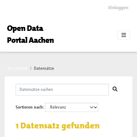
Skip to main content
Einloggen
Open Data
Portal Aachen
Sie sind hier
Datensätze
Sortieren nach
1 Datensatz gefunden