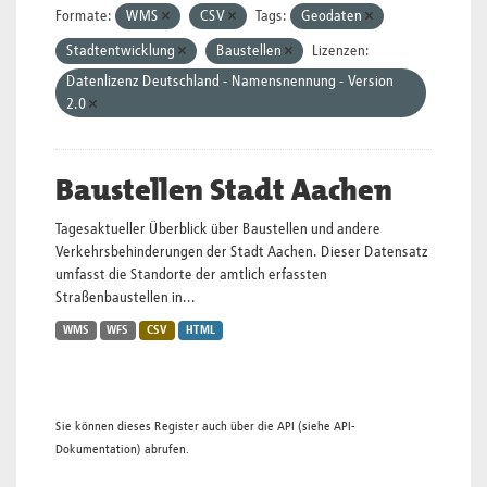
Formate:
WMS
CSV
Tags:
Geodaten
Stadtentwicklung
Baustellen
Lizenzen:
Datenlizenz Deutschland - Namensnennung - Version
2.0
Baustellen Stadt Aachen
Tagesaktueller Überblick über Baustellen und andere
Verkehrsbehinderungen der Stadt Aachen. Dieser Datensatz
umfasst die Standorte der amtlich erfassten
Straßenbaustellen in...
WMS
WFS
CSV
HTML
Sie können dieses Register auch über die
API
(siehe
API-
Dokumentation
) abrufen.