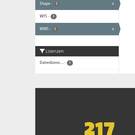
Shape
-
x
1
WFS
-
1
WMS
-
x
1
Lizenzen
Datenlizenz...
-
1
221