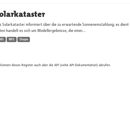
olarkataster
s Solarkataster informiert über die zu erwartende Sonneneinstahlung; es dien
en handelt es sich um Modellergebnisse, die einer...
MS
WFS
Shape
 können dieses Register auch über die
API
(siehe
API-Dokumentation
) abrufen.