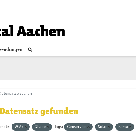
tal Aachen
endungen
 Datensatz gefunden
rmate:
WMS
Shape
Tags:
Geoservice
Solar
Klima