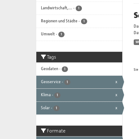
Landwirtschaft,...
-
1
S
Regionen und Städte
-
1
Da
Dat
Umwelt
-
1
W
Tags
Geodaten
-
1
Sie
Geoservice
-
x
1
Klima
-
x
1
Solar
-
x
1
Formate