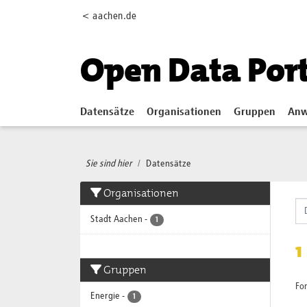
Skip to main content
< aachen.de
Open Data Por
Datensätze
Organisationen
Gruppen
Anw
Sie sind hier
Datensätze
Organisationen
Stadt Aachen
-
1
1
Gruppen
Fo
Energie
-
1