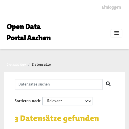
Skip to main content
Einloggen
Open Data
Portal Aachen
Sie sind hier
Datensätze
Sortieren nach
3 Datensätze gefunden