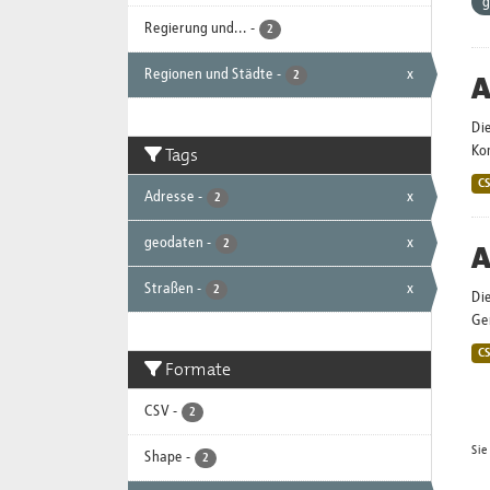
g
Regierung und...
-
2
Regionen und Städte
-
x
A
2
Di
Tags
Ko
C
Adresse
-
x
2
geodaten
-
x
2
A
Straßen
-
x
2
Die
Ge
C
Formate
CSV
-
2
Sie
Shape
-
2