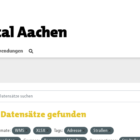
tal Aachen
endungen
 Datensätze gefunden
rmate:
WMS
XLSX
Tags:
Adresse
Straßen