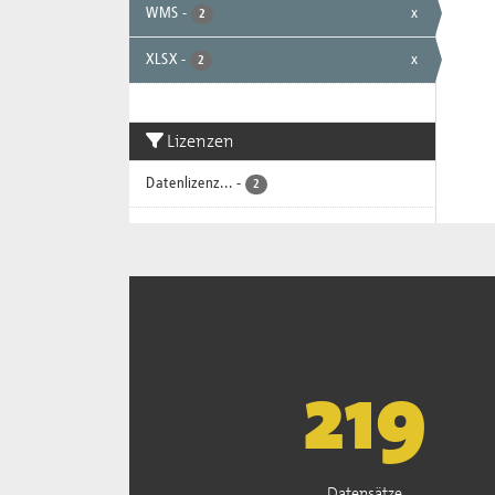
WMS
-
x
2
XLSX
-
x
2
Lizenzen
Datenlizenz...
-
2
221
Datensätze