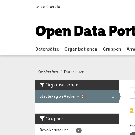
Skip to main content
< aachen.de
Open Data Por
Datensätze
Organisationen
Gruppen
Anw
Sie sind hier
Datensätze
Organisationen
StädteRegion Aachen
-
x
2
2
Gruppen
Fo
Bevölkerung und...
-
2