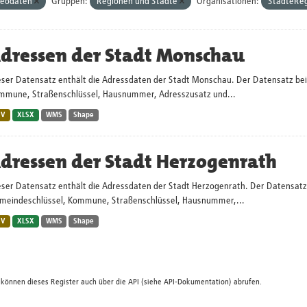
eodaten
Gruppen:
Regionen und Städte
Organisationen:
StädteRe
dressen der Stadt Monschau
eser Datensatz enthält die Adressdaten der Stadt Monschau. Der Datensatz bein
mmune, Straßenschlüssel, Hausnummer, Adresszusatz und...
SV
XLSX
WMS
Shape
dressen der Stadt Herzogenrath
ser Datensatz enthält die Adressdaten der Stadt Herzogenrath. Der Datensatz 
meindeschlüssel, Kommune, Straßenschlüssel, Hausnummer,...
SV
XLSX
WMS
Shape
 können dieses Register auch über die
API
(siehe
API-Dokumentation
) abrufen.