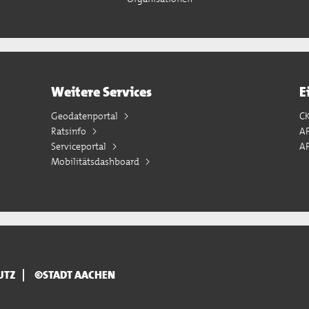
Weitere Services
E
Geodatenportal
C
Ratsinfo
A
Serviceportal
AP
Mobilitätsdashboard
UTZ
©STADT AACHEN