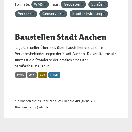
Formate:
WMS
Tags:
Geodaten
Straße
Verkehr
Geoservice
Stadtentwicklung
Baustellen Stadt Aachen
Tagesaktueller Überblick über Baustellen und andere
Verkehrsbehinderungen der Stadt Aachen. Dieser Datensatz
umfasst die Standorte der amtlich erfassten
Straßenbaustellen in...
WMS
WFS
CSV
HTML
Sie können dieses Register auch über die
API
(siehe
API-
Dokumentation
) abrufen.