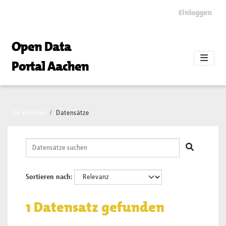
Skip to main content
Einloggen
Open Data
Portal Aachen
Sie sind hier
Datensätze
Sortieren nach
1 Datensatz gefunden