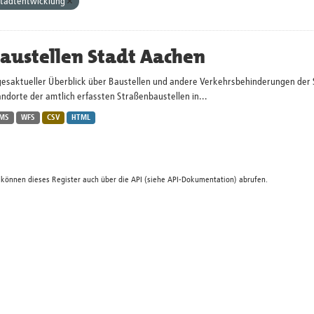
tadtentwicklung
austellen Stadt Aachen
gesaktueller Überblick über Baustellen und andere Verkehrsbehinderungen der 
ndorte der amtlich erfassten Straßenbaustellen in...
MS
WFS
CSV
HTML
 können dieses Register auch über die
API
(siehe
API-Dokumentation
) abrufen.