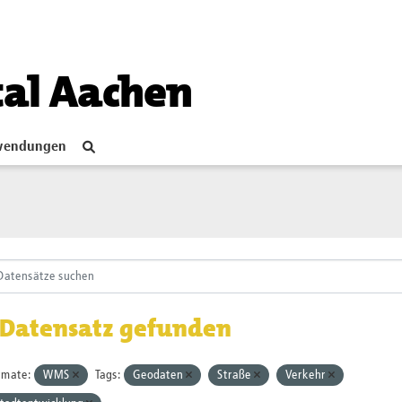
tal Aachen
endungen
 Datensatz gefunden
rmate:
WMS
Tags:
Geodaten
Straße
Verkehr