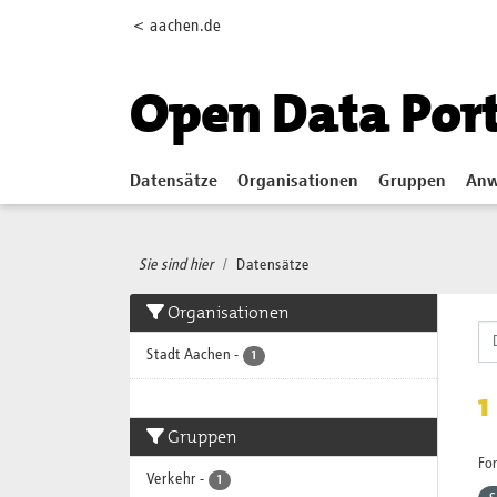
Skip to main content
< aachen.de
Open Data Por
Datensätze
Organisationen
Gruppen
Anw
Sie sind hier
Datensätze
Organisationen
Stadt Aachen
-
1
1
Gruppen
Fo
Verkehr
-
1