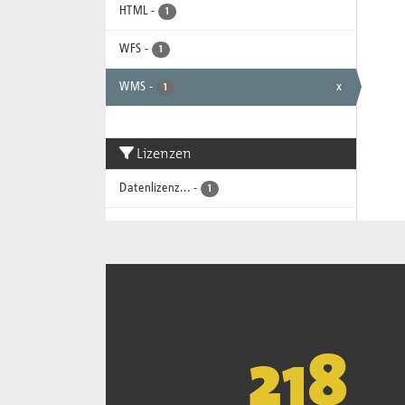
HTML
-
1
WFS
-
1
WMS
-
x
1
Lizenzen
Datenlizenz...
-
1
221