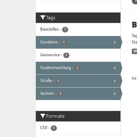
S
Tags
B
Baustellen
-
1
Ta
Geodaten
-
x
Sta
1
W
Geoservice
-
1
Stadtentwicklung
-
x
1
Sie
Straße
-
x
1
Verkehr
-
x
1
Formate
CSV
-
1