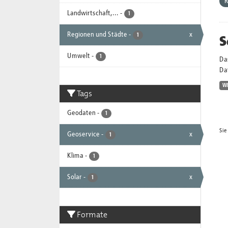
R
Landwirtschaft,...
-
1
Regionen und Städte
-
x
S
1
Umwelt
-
1
Da
Dat
W
Tags
Geodaten
-
1
Sie
Geoservice
-
x
1
Klima
-
1
Solar
-
x
1
Formate