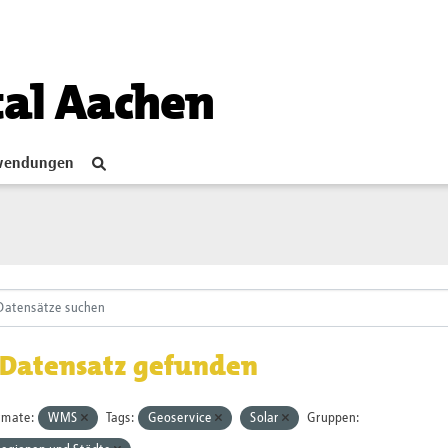
tal Aachen
endungen
 Datensatz gefunden
rmate:
WMS
Tags:
Geoservice
Solar
Gruppen: