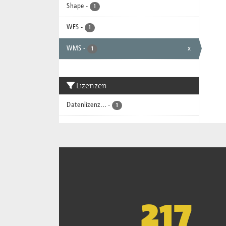
Shape
-
1
WFS
-
1
WMS
-
x
1
Lizenzen
Datenlizenz...
-
1
221