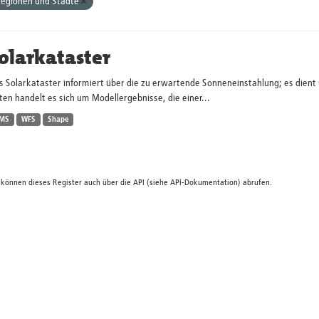
egionen und Städte
olarkataster
s Solarkataster informiert über die zu erwartende Sonneneinstahlung; es dien
en handelt es sich um Modellergebnisse, die einer...
MS
WFS
Shape
 können dieses Register auch über die
API
(siehe
API-Dokumentation
) abrufen.