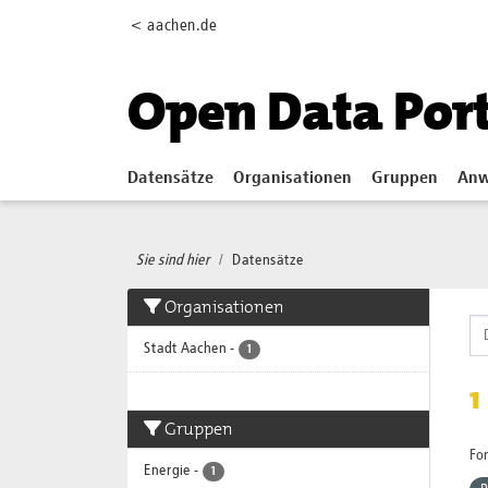
Skip to main content
< aachen.de
Open Data Por
Datensätze
Organisationen
Gruppen
Anw
Sie sind hier
Datensätze
Organisationen
Stadt Aachen
-
1
1
Gruppen
Fo
Energie
-
1