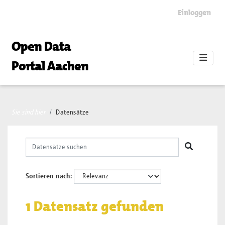
Skip to main content
Einloggen
Open Data
Portal Aachen
Sie sind hier
Datensätze
Sortieren nach
1 Datensatz gefunden