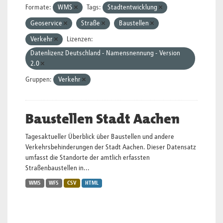
Formate:
WMS
Tags:
Stadtentwicklung
Geoservice
Straße
Baustellen
Verkehr
Lizenzen:
Datenlizenz Deutschland - Namensnennung - Version
2.0
Gruppen:
Verkehr
Baustellen Stadt Aachen
Tagesaktueller Überblick über Baustellen und andere
Verkehrsbehinderungen der Stadt Aachen. Dieser Datensatz
umfasst die Standorte der amtlich erfassten
Straßenbaustellen in...
WMS
WFS
CSV
HTML