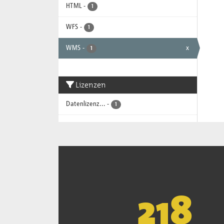
HTML
-
1
WFS
-
1
WMS
-
x
1
Lizenzen
Datenlizenz...
-
1
221