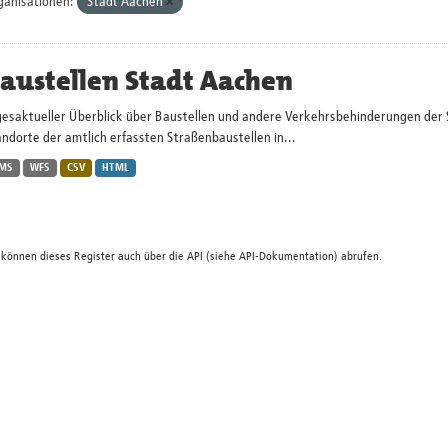
ganisationen:
Stadt Aachen
austellen Stadt Aachen
gesaktueller Überblick über Baustellen und andere Verkehrsbehinderungen der 
ndorte der amtlich erfassten Straßenbaustellen in...
MS
WFS
CSV
HTML
 können dieses Register auch über die
API
(siehe
API-Dokumentation
) abrufen.