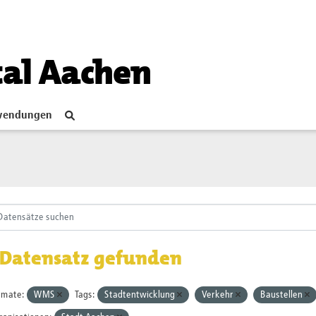
tal Aachen
endungen
 Datensatz gefunden
rmate:
WMS
Tags:
Stadtentwicklung
Verkehr
Baustellen