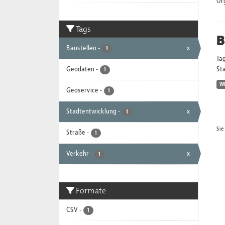
Or
Tags
B
Baustellen
-
x
1
Ta
Geodaten
-
Sta
1
W
Geoservice
-
1
Stadtentwicklung
-
x
1
Sie
Straße
-
1
Verkehr
-
x
1
Formate
CSV
-
1