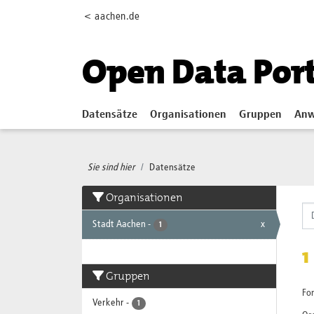
Skip to main content
< aachen.de
Open Data Por
Datensätze
Organisationen
Gruppen
Anw
Sie sind hier
Datensätze
Organisationen
Stadt Aachen
-
x
1
1
Gruppen
Fo
Verkehr
-
1