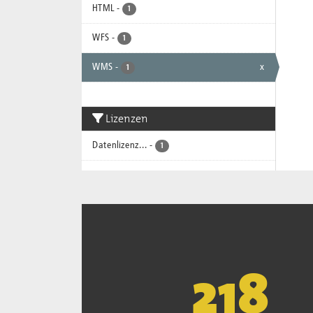
HTML
-
1
WFS
-
1
WMS
-
x
1
Lizenzen
Datenlizenz...
-
1
221