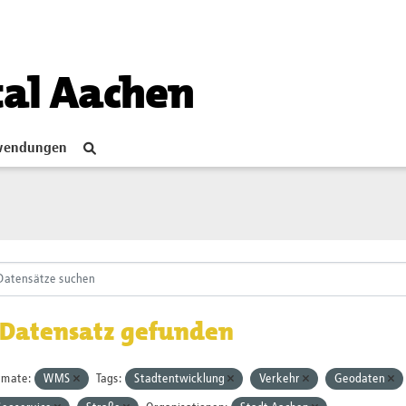
tal Aachen
endungen
 Datensatz gefunden
rmate:
WMS
Tags:
Stadtentwicklung
Verkehr
Geodaten