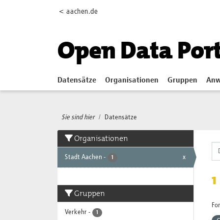
Skip to main content
< aachen.de
Open Data Por
Datensätze
Organisationen
Gruppen
Anw
Sie sind hier
Datensätze
Organisationen
Stadt Aachen
-
x
1
1
Gruppen
Fo
Verkehr
-
1