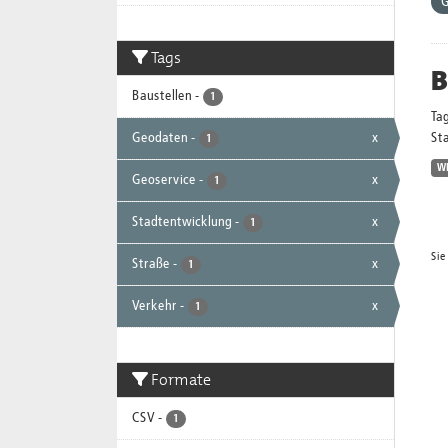
G
Tags
B
Baustellen
-
1
Ta
Geodaten
-
x
Sta
1
W
Geoservice
-
x
1
Stadtentwicklung
-
x
1
Sie
Straße
-
x
1
Verkehr
-
x
1
Formate
CSV
-
1