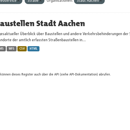
eoservice
Straße
Organisationen:
Stadt Aachen
austellen Stadt Aachen
gesaktueller Überblick über Baustellen und andere Verkehrsbehinderungen der 
ndorte der amtlich erfassten Straßenbaustellen in...
MS
WFS
CSV
HTML
 können dieses Register auch über die
API
(siehe
API-Dokumentation
) abrufen.