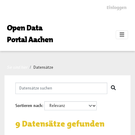
Skip to main content
Einloggen
Open Data
Portal Aachen
Sie sind hier
Datensätze
Sortieren nach
9 Datensätze gefunden