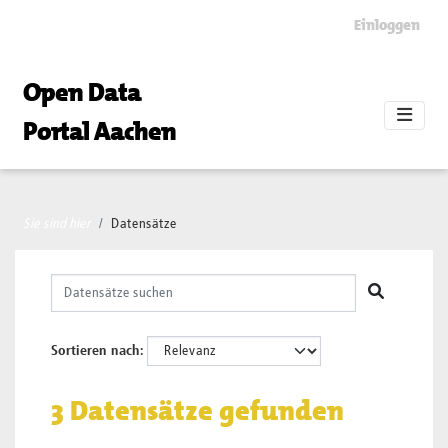
Skip to main content
Einloggen
Open Data
Portal Aachen
Sie sind hier
Datensätze
Sortieren nach
3 Datensätze gefunden