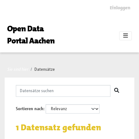
Skip to main content
Einloggen
Open Data
Portal Aachen
Sie sind hier
Datensätze
Sortieren nach
1 Datensatz gefunden