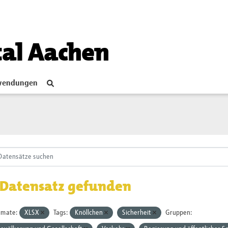
tal Aachen
endungen
 Datensatz gefunden
rmate:
XLSX
Tags:
Knöllchen
Sicherheit
Gruppen: