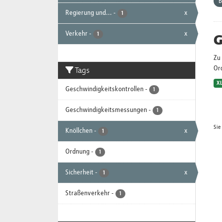
B
Regierung und...
-
x
1
Verkehr
-
x
G
1
Zu 
Tags
Or
X
Geschwindigkeitskontrollen
-
1
Geschwindigkeitsmessungen
-
1
Sie
Knöllchen
-
x
1
Ordnung
-
1
Sicherheit
-
x
1
Straßenverkehr
-
1