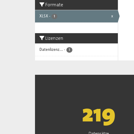
Formate
XLSX
-
x
1
Lizenzen
Datenlizenz...
-
1
222
Datensätze