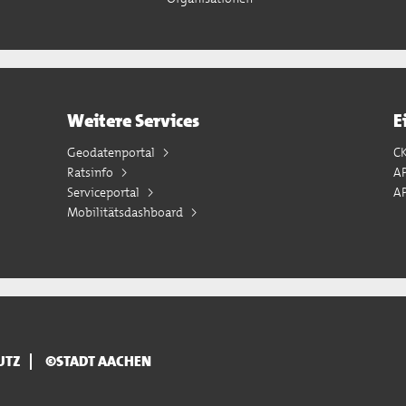
Weitere Services
E
Geodatenportal
C
Ratsinfo
A
Serviceportal
AP
Mobilitätsdashboard
UTZ
©STADT AACHEN