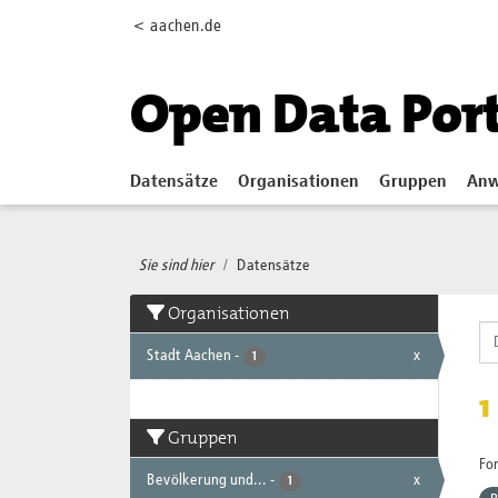
Skip to main content
< aachen.de
Open Data Por
Datensätze
Organisationen
Gruppen
Anw
Sie sind hier
Datensätze
Organisationen
Stadt Aachen
-
x
1
1
Gruppen
Fo
Bevölkerung und...
-
x
1