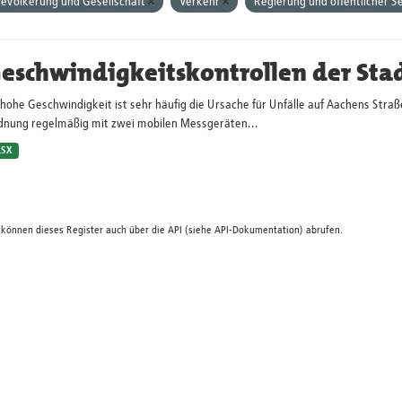
evölkerung und Gesellschaft
Verkehr
Regierung und öffentlicher S
eschwindigkeitskontrollen der Sta
hohe Geschwindigkeit ist sehr häufig die Ursache für Unfälle auf Aachens Straß
dnung regelmäßig mit zwei mobilen Messgeräten...
LSX
 können dieses Register auch über die
API
(siehe
API-Dokumentation
) abrufen.